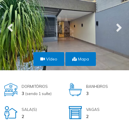
Vídeo
Mapa
DORMITÓRIOS
BANHEIROS
3
3
(sendo 1 suíte)
SALA(S)
VAGAS
2
2