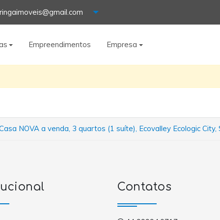
ringaimoveis@gmail.com
as
Empreendimentos
Empresa
asa NOVA a venda, 3 quartos (1 suíte), Ecovalley Ecologic City,
tucional
Contatos