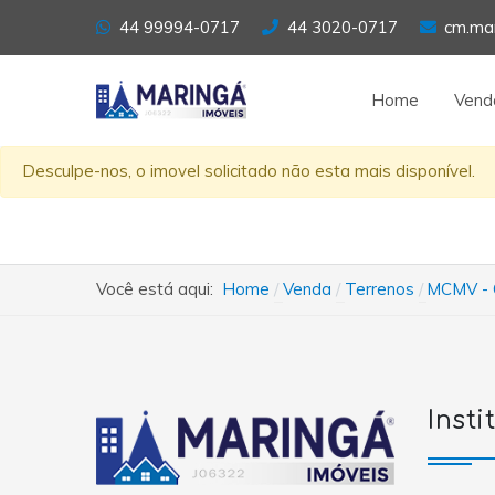
44 99994-0717
44 3020-0717
cm.ma
Home
Vend
Desculpe-nos, o imovel solicitado não esta mais disponível.
Você está aqui:
Home
Venda
Terrenos
MCMV - C
Insti