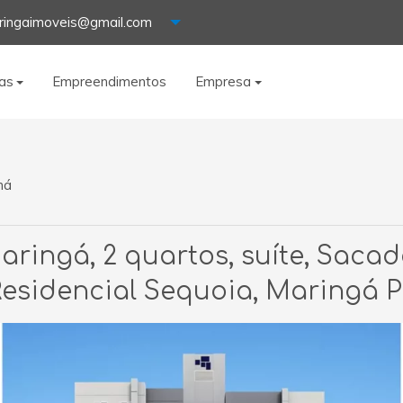
ringaimoveis@gmail.com
as
Empreendimentos
Empresa
ná
ingá, 2 quartos, suíte, Sacada,
esidencial Sequoia, Maringá 