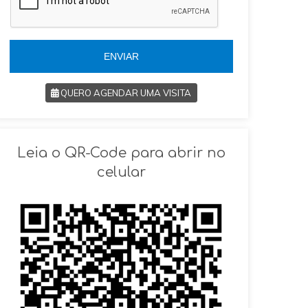
l
5
+
5
5
5
ENVIAR
QUERO AGENDAR UMA VISITA
SOLICITAR AGENDAMENTO
Leia o QR-Code para abrir no
VOLTAR
celular