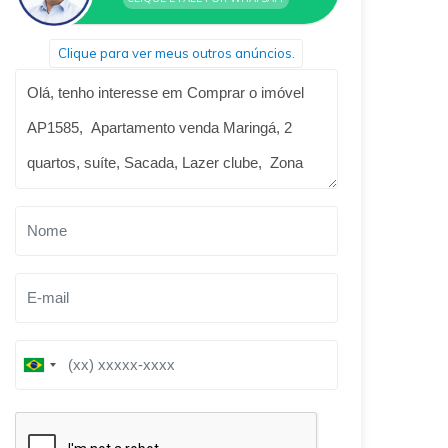
Clique para ver meus outros anúncios.
Qual o melhor dia e horário pra você?
B
r
B
a
r
z
a
i
z
l
i
+