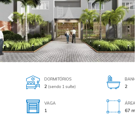
DORMITÓRIOS
BANH
2
2
(sendo 1 suíte)
VAGA
ÁREA
1
67 m