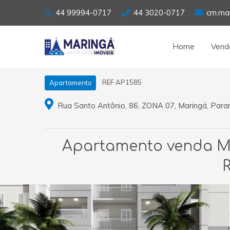
44 99994-0717
44 3020-0717
cm.ma
Home
Vend
REF AP1585
Apartamento
Rua Santo Antônio, 86, ZONA 07, Maringá, Para
Apartamento venda Mar
R