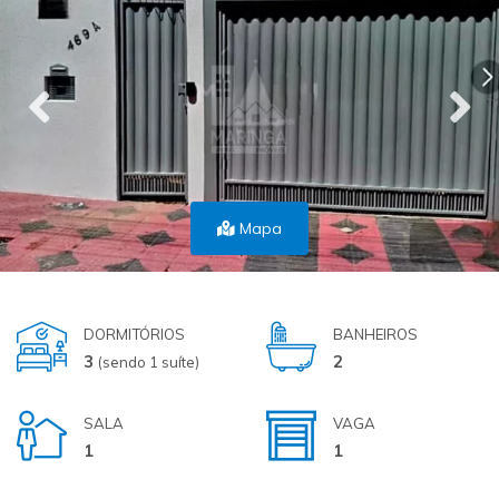
Mapa
DORMITÓRIOS
BANHEIROS
3
2
(sendo 1 suíte)
SALA
VAGA
1
1