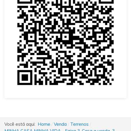
Você está aqui:
Home
Venda
Terrenos
MINHA CASA MINHA VIDA - Faixa 3, Casa a venda, 3