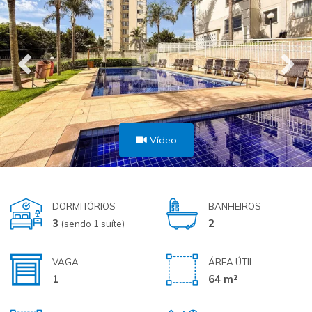
Vídeo
DORMITÓRIOS
BANHEIROS
3
2
(sendo 1 suíte)
VAGA
ÁREA ÚTIL
1
64 m²