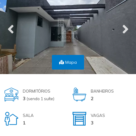
Mapa
DORMITÓRIOS
BANHEIROS
3
2
(sendo 1 suíte)
SALA
VAGAS
1
3