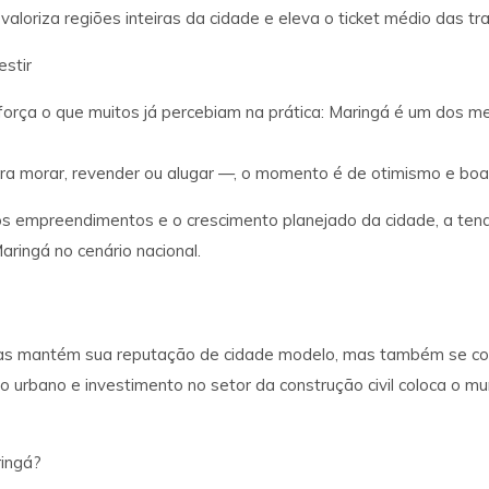
valoriza regiões inteiras da cidade e eleva o ticket médio das tr
stir
rça o que muitos já percebiam na prática: Maringá é um dos mer
ra morar, revender ou alugar —, o momento é de otimismo e boa
s empreendimentos e o crescimento planejado da cidade, a tend
ringá no cenário nacional.
 mantém sua reputação de cidade modelo, mas também se consol
to urbano e investimento no setor da construção civil coloca o mu
ringá?